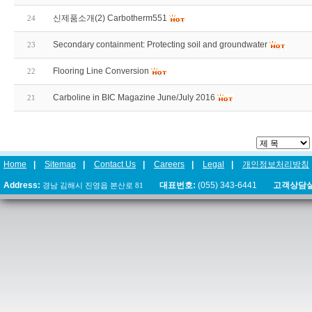
신제품소개(2) Carbotherm551
24
Secondary containment: Protecting soil and groundwater
23
Flooring Line Conversion
22
Carboline in BIC Magazine June/July 2016
21
Home
|
Sitemap
|
Contact Us
|
Careers
|
Legal
|
개인정보처리방침
Address:
경남 김해시 진영읍 본산로 81
대표번호:
(055) 343-6441
고객상담실