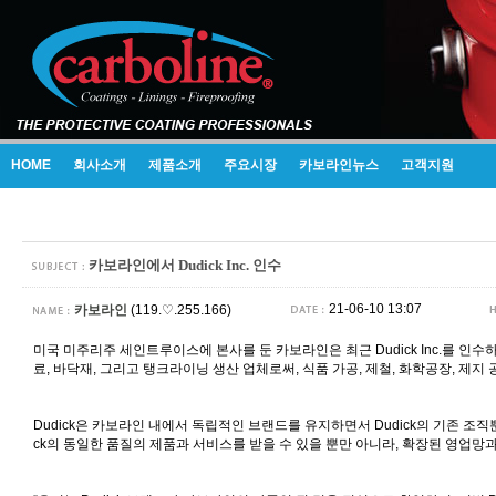
HOME
회사소개
제품소개
주요시장
카보라인뉴스
고객지원
카보라인에서 Dudick Inc. 인수
21-06-10 13:07
카보라인
(119.♡.255.166)
미국 미주리주 세인트루이스에 본사를 둔 카보라인은 최근
Dudick Inc.
를 인수
료
,
바닥재
,
그리고 탱크라이닝 생산 업체로써
,
식품 가공
,
제철
,
화학공장
,
제지 
Dudick
은 카보라인 내에서 독립적인 브랜드를 유지하면서
Dudick
의 기존 조직
ck
의 동일한 품질의 제품과 서비스를 받을 수 있을 뿐만 아니라
,
확장된 영업망과