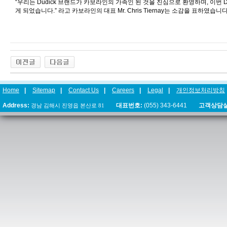
“
우리는
Dudick
브랜드가 카보라인의 가족인 된 것을 진심으로 환영하며
,
이번
D
게 되었습니다
.”
라고 카보라인의 대표
Mr. Chris Tiernay
는 소감을 표하였습니
Home
|
Sitemap
|
Contact Us
|
Careers
|
Legal
|
개인정보처리방침
Address:
경남 김해시 진영읍 본산로 81
대표번호:
(055) 343-6441
고객상담실