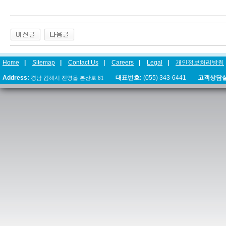
Home
|
Sitemap
|
Contact Us
|
Careers
|
Legal
|
개인정보처리방침
Address:
경남 김해시 진영읍 본산로 81
대표번호:
(055) 343-6441
고객상담실