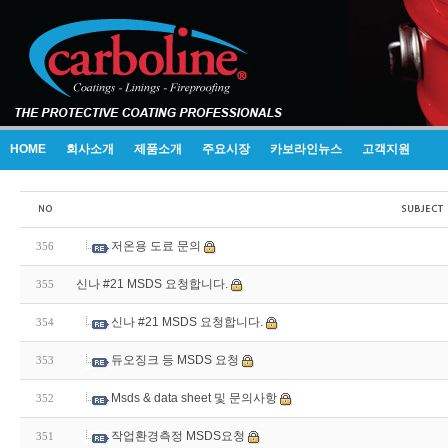
HOME
회사소개
제품소개
주요시장
카보라인뉴스
고객지원
저온용 도료 문의
356
신나 #21 MSDS 요청합니다.
355
신나 #21 MSDS 요청합니다.
354
듀오징크 등 MSDS 요청
353
Msds & data sheet 및 문의사항
352
작업환경측정 MSDS요청
351